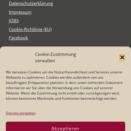
Daten­schutz­er­klä­rung
Impres­sum
JOBS
Coo­kie-Rich­t­­li­­nie (EU)
Face­book
Cookie-Zustimmung
Schnitzel´s
verwalten
Elzer Str. 2-4
65556 Limburg-Staffel
Wir benutzen Cookies um die Nutzerfreundlichkeit und Services unserer
Tel. 0 64 31 - 21 75 87
Webseite zu optimieren. Cookies werden außerdem von uns
Mail: info@schnitzel-s.com
beauftragten Drittparteien platziert. In dem unten stehenden Dokument
informieren wir Sie über die Verwendung von Cookies auf unserer
Website. Wenn die Zustimmung nicht erteilt oder zurückgezogen wird,
können bestimmte Merkmale und Funktionen beeinträchtigt werden.
Öffnungszeiten
:
Dienstag - Samstag
17:00 - 23:00 Uhr
Dienste verwalten
Sonntag:
11:30 - 14:00 und 17:00 -22:00 Uhr
Akzeptieren