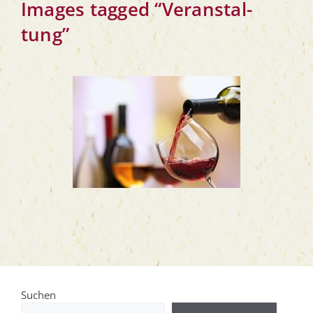
Images tag­ged “Ver­an­stal­
tung”
Suchen