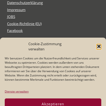
Daten­schutz­er­klä­rung
Impres­sum
JOBS
Coo­kie-Rich­t­­li­­nie (EU)
Face­book
Cookie-Zustimmung
Schnitzel´s
verwalten
Elzer Str. 2-4
65556 Limburg-Staffel
Wir benutzen Cookies um die Nutzerfreundlichkeit und Services unserer
Tel. 0 64 31 - 21 75 87
Webseite zu optimieren. Cookies werden außerdem von uns
Mail: info@schnitzel-s.com
beauftragten Drittparteien platziert. In dem unten stehenden Dokument
informieren wir Sie über die Verwendung von Cookies auf unserer
Website. Wenn die Zustimmung nicht erteilt oder zurückgezogen wird,
können bestimmte Merkmale und Funktionen beeinträchtigt werden.
Öffnungszeiten
:
Dienstag - Samstag
17:00 - 23:00 Uhr
Dienste verwalten
Sonntag:
11:30 - 14:00 und 17:00 -22:00 Uhr
Akzeptieren