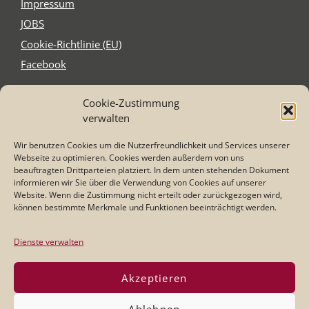
Impres­sum
JOBS
Coo­kie-Rich­t­­li­­nie (EU)
Face­book
Cookie-Zustimmung
Schnitzel´s
verwalten
Elzer Str. 2-4
65556 Limburg-Staffel
Wir benutzen Cookies um die Nutzerfreundlichkeit und Services unserer
Tel. 0 64 31 - 21 75 87
Webseite zu optimieren. Cookies werden außerdem von uns
Mail: info@schnitzel-s.com
beauftragten Drittparteien platziert. In dem unten stehenden Dokument
informieren wir Sie über die Verwendung von Cookies auf unserer
Website. Wenn die Zustimmung nicht erteilt oder zurückgezogen wird,
können bestimmte Merkmale und Funktionen beeinträchtigt werden.
Öffnungszeiten
:
Dienstag - Samstag
17:00 - 23:00 Uhr
Dienste verwalten
Sonntag:
11:30 - 14:00 und 17:00 -22:00 Uhr
Akzeptieren
Küchenzeiten:
Di/Mi/Do/So: 17:00 - 21:00 Uhr
Ablehnen