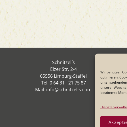
Schnitzel´s
Elzer Str. 2-4
Wir benutzen Coo
65556 Limburg-Staffel
optimieren. Cook
Tel. 0 64 31 - 21 75 87
unten stehenden
unserer Website.
Mail: info@schnitzel-s.com
bestimmte Merkm
Dienste verwalt
Akzepti