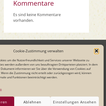
Kommentare
Es sind keine Kommentare
vorhanden.
Cookie-Zustimmung verwalten
Öffnungszeiten
:
Dienstag - Samstag
kies um die Nutzerfreundlichkeit und Services unserer Webseite zu
17:00 - 23:00 Uhr
ies werden außerdem von uns beauftragten Drittparteien platziert. In dem
Sonntag:
 Dokument informieren wir Sie über die Verwendung von Cookies auf
 Wenn die Zustimmung nicht erteilt oder zurückgezogen wird, können
11:30 - 14:00 und 17:00 -22:00 Uhr
ale und Funktionen beeinträchtigt werden.
Küchenzeiten:
Di/Mi/Do/So: 17:00 - 21:00 Uhr
en
Fr/Sa: 17:00 - 21:30 Uhr
eren
Ablehnen
Einstellungen Ansehen