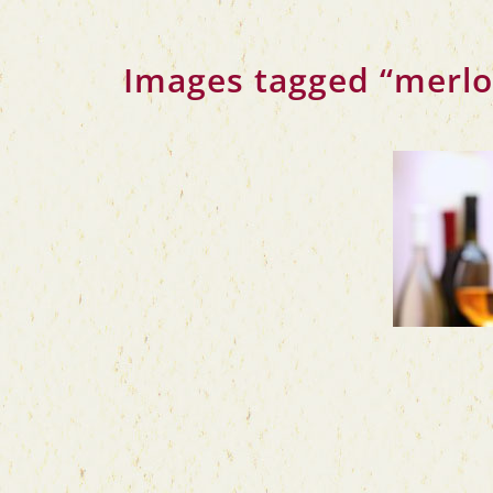
Images tag­ged “mer­lo