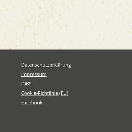
Daten­schutz­er­klä­rung
Impres­sum
JOBS
Coo­kie-Rich­t­­li­­nie (EU)
Face­book