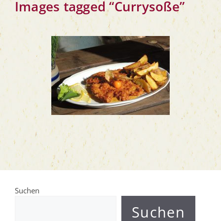
Images tag­ged “Cur­ry­soße”
Suchen
Suchen