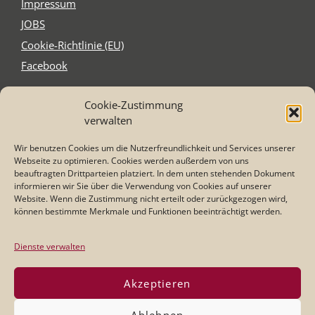
Impres­sum
JOBS
Coo­kie-Rich­t­­li­­nie (EU)
Face­book
Cookie-Zustimmung
Schnitzel´s
verwalten
Elzer Str. 2-4
65556 Limburg-Staffel
Wir benutzen Cookies um die Nutzerfreundlichkeit und Services unserer
Tel. 0 64 31 - 21 75 87
Webseite zu optimieren. Cookies werden außerdem von uns
Mail: info@schnitzel-s.com
beauftragten Drittparteien platziert. In dem unten stehenden Dokument
informieren wir Sie über die Verwendung von Cookies auf unserer
Website. Wenn die Zustimmung nicht erteilt oder zurückgezogen wird,
können bestimmte Merkmale und Funktionen beeinträchtigt werden.
Öffnungszeiten
:
Dienstag - Samstag
17:00 - 23:00 Uhr
Dienste verwalten
Sonntag:
11:30 - 14:00 und 17:00 -22:00 Uhr
Akzeptieren
Küchenzeiten:
Di/Mi/Do/So: 17:00 - 21:00 Uhr
Ablehnen