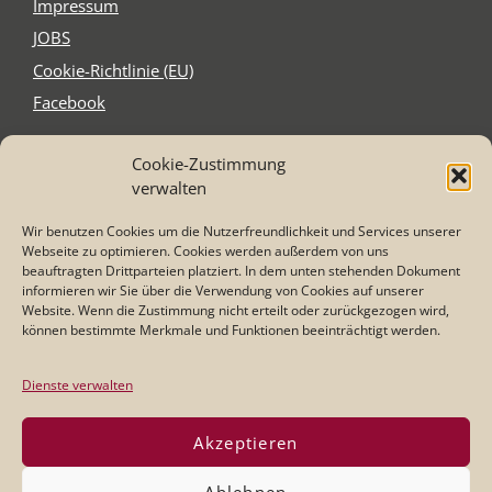
Impres­sum
JOBS
Coo­kie-Rich­t­­li­­nie (EU)
Face­book
Cookie-Zustimmung
Schnitzel´s
verwalten
Elzer Str. 2-4
65556 Limburg-Staffel
Wir benutzen Cookies um die Nutzerfreundlichkeit und Services unserer
Tel. 0 64 31 - 21 75 87
Webseite zu optimieren. Cookies werden außerdem von uns
Mail: info@schnitzel-s.com
beauftragten Drittparteien platziert. In dem unten stehenden Dokument
informieren wir Sie über die Verwendung von Cookies auf unserer
Website. Wenn die Zustimmung nicht erteilt oder zurückgezogen wird,
können bestimmte Merkmale und Funktionen beeinträchtigt werden.
Öffnungszeiten
:
Dienstag - Samstag
17:00 - 23:00 Uhr
Dienste verwalten
Sonntag:
11:30 - 14:00 und 17:00 -22:00 Uhr
Akzeptieren
Küchenzeiten:
Di/Mi/Do/So: 17:00 - 21:00 Uhr
Ablehnen