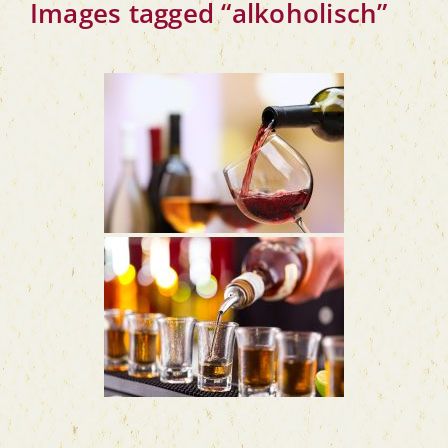
Images tag­ged “alko­ho­lisch”