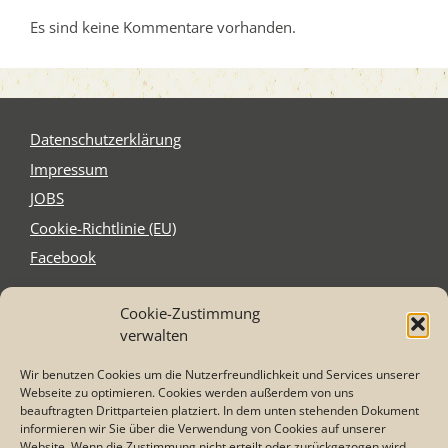
Es sind keine Kommentare vorhanden.
Daten­schutz­er­klä­rung
Impres­sum
JOBS
Coo­kie-Rich­t­­li­­nie (EU)
Face­book
Cookie-Zustimmung
Schnitzel´s
verwalten
Elzer Str. 2-4
65556 Limburg-Staffel
Wir benutzen Cookies um die Nutzerfreundlichkeit und Services unserer
Tel. 0 64 31 - 21 75 87
Webseite zu optimieren. Cookies werden außerdem von uns
Mail: info@schnitzel-s.com
beauftragten Drittparteien platziert. In dem unten stehenden Dokument
informieren wir Sie über die Verwendung von Cookies auf unserer
Website. Wenn die Zustimmung nicht erteilt oder zurückgezogen wird,